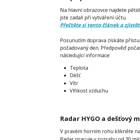
Na hlavní obrazovce najdete pětid
jste zadali při vytváření účtu. 
Přečtěte si tento článek a zjist
Posunutím doprava získáte přístup
požadovaný den. Předpověď počas
následující informace: 
Teplota
Déšť
Vítr
Vlhkost vzduchu
Radar HYGO a dešťový 
V pravém horním rohu klikněte na
Radar pracuje v rozsahu od 30 min