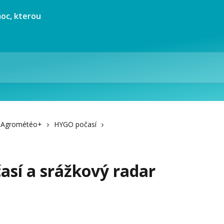
at Agrométéo+
HYGO počasí
así a srážkový radar