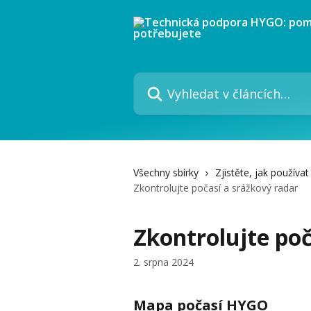
Přeskočit na hlavní obsah
Vyhledat v článcích…
Všechny sbírky
Zjistěte, jak použív
Zkontrolujte počasí a srážkový radar
Zkontrolujte poč
2. srpna 2024
Mapa počasí HYGO