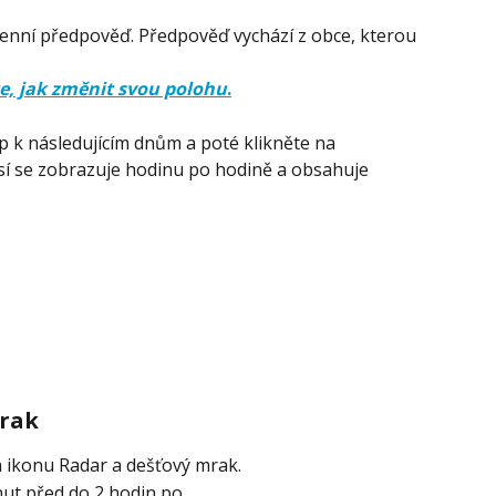
enní předpověď. Předpověď vychází z obce, kterou 
ěte, jak změnit svou polohu
.
 k následujícím dnům a poté klikněte na 
í se zobrazuje hodinu po hodině a obsahuje 
mrak
 ikonu Radar a dešťový mrak.
ut před do 2 hodin po.