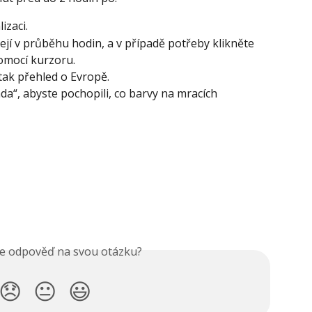
izaci.
její v průběhu hodin, a v případě potřeby klikněte 
omocí kurzoru.
tak přehled o Evropě.
a“, abyste pochopili, co barvy na mracích 
ste odpověď na svou otázku?
😞
😐
😃