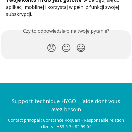
Twoje konto HYGO jest gotowe 🎊
 Zaloguj się do 
aplikacji mobilnej i korzystaj w pełni z funkcji swojej 
subskrypcji.
Czy to odpowiedziało na twoje pytanie?
😞
😐
😃
Support technique HYGO : l'aide dont vous
avez besoin
Contact principal : Constance Roquain - Responsable relation
clients - +33 6 74 82 99 04