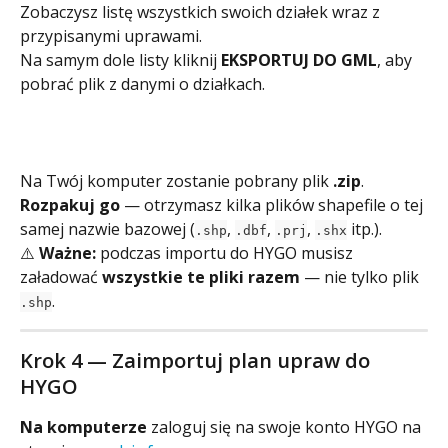
Zobaczysz listę wszystkich swoich działek wraz z 
przypisanymi uprawami.
Na samym dole listy kliknij 
EKSPORTUJ DO GML
, aby 
pobrać plik z danymi o działkach.
Na Twój komputer zostanie pobrany plik 
.zip
. 
Rozpakuj go
 — otrzymasz kilka plików shapefile o tej 
samej nazwie bazowej (
, 
, 
, 
 itp.).
.shp
.dbf
.prj
.shx
⚠️ 
Ważne:
 podczas importu do HYGO musisz 
załadować 
wszystkie te pliki razem
 — nie tylko plik 
.
.shp
Krok 4 — Zaimportuj plan upraw do 
HYGO
Na komputerze
 zaloguj się na swoje konto HYGO na 