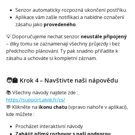
Senzor automaticky rozpozná ukončení postřiku.
Aplikace vám zašle notifikaci a nabídne označení 
zásahu jako 
provedeného
.
💡 Doporučujeme nechat senzor 
neustále připojený
– díky tomu se zaznamenají všechny průjezdy i bez 
předchozího plánování. Ty pak snadno přiřadíte k 
zásahu a uchováte si kompletní záznam.
🧑‍🏫 Krok 4 – Navštivte naši nápovědu
📚 Všechny návody najdete zde :
https://support.alvie.fr/cs/
💬 Klikněte na 
ikonu chatu
 (vpravo nahoře v aplikaci), 
kde můžete :
Procházet interaktivní návody
Zahájit přímý rozhovor s naší podporou