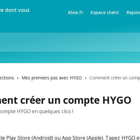
Alvie.fr
Espace client
Rejoi
lections
Mes premiers pas avec HYGO
Comment créer un com
nt créer un compte HYGO
compte HYGO en quelques clics !
e Play Store (Android) ou App Store (Apple). Tapez HYGO e