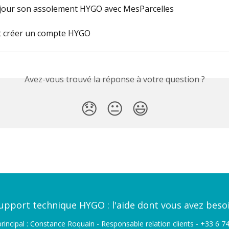
 jour son assolement HYGO avec MesParcelles
créer un compte HYGO
Avez-vous trouvé la réponse à votre question ?
😞
😐
😃
upport technique HYGO : l'aide dont vous avez beso
rincipal : Constance Roquain - Responsable relation clients - +33 6 7