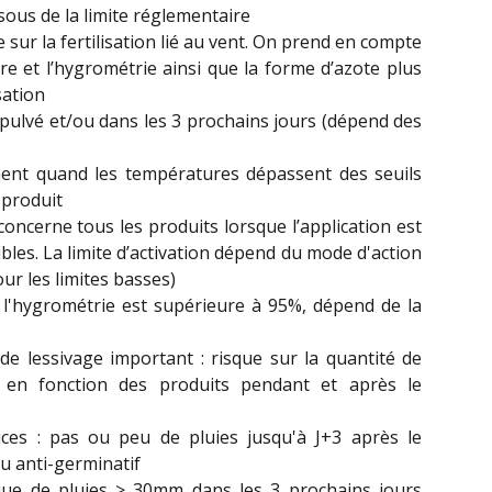
ous de la limite réglementaire
ue sur la fertilisation lié au vent. On prend en compte
ure et l’hygrométrie ainsi que la forme d’azote plus
sation
a pulvé et/ou dans les 3 prochains jours (dépend des
ment quand les températures dépassent des seuils
 produit
concerne tous les produits lorsque l’application est
bles. La limite d’activation dépend du mode d'action
ur les limites basses)
: l'hygrométrie est supérieure à 95%, dépend de la
de lessivage important : risque sur la quantité de
 en fonction des produits pendant et après le
ices : pas ou peu de pluies jusqu'à J+3 après le
ou anti-germinatif
sque de pluies > 30mm dans les 3 prochains jours