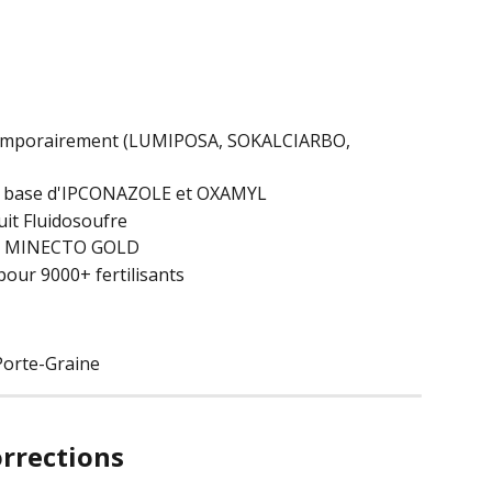
 temporairement (LUMIPOSA, SOKALCIARBO, 
 à base d'IPCONAZOLE et OXAMYL
uit Fluidosoufre
e au MINECTO GOLD
pour 9000+ fertilisants
 Porte-Graine
orrections